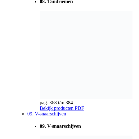
pag. 368 t/m 384
Bekijk producten
PDF
09. V-snaarschijven
09. V-snaarschijven
pag. 385 t/m 400