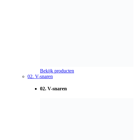
pag. 348 t/m 357
Bekijk producten
PDF
03. Variatorriemen
03. Variatorriemen