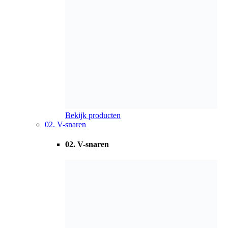
pag. 348 t/m 357
Bekijk producten
PDF
03. Variatorriemen
03. Variatorriemen