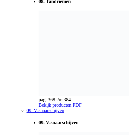
pag. 368 t/m 384
Bekijk producten
PDF
09. V-snaarschijven
09. V-snaarschijven
pag. 385 t/m 400